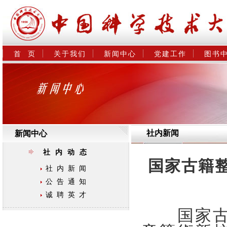
首  页
关于我们
新闻中心
党建工作
图书
社内新闻
新闻中心
社内动态
国家古籍
社内新闻
公告通知
诚聘英才
国家古籍