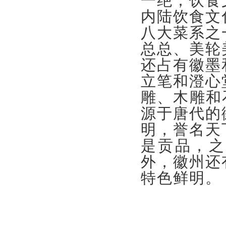
一绝；饮食
内陆饮食文
八大菜系之
总总、美轮
还占有徽墨
立笔和澄心
雕、木雕和
源于唐代的
明，誉名天
是贡品，之
外，徽州还
特色鲜明。