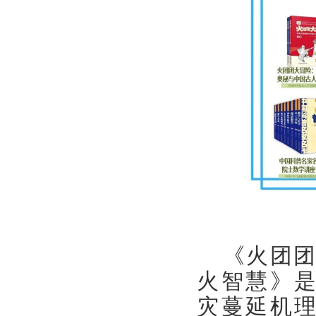
《火团
火智慧》
灾蔓延机理