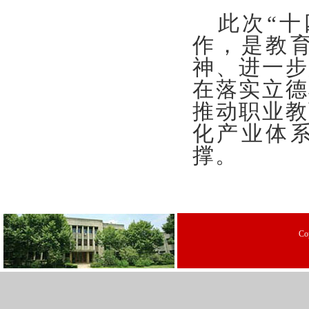
此次
“
作，是教
神、进一步
在落实立德
推动职业教
化产业体
撑。
C