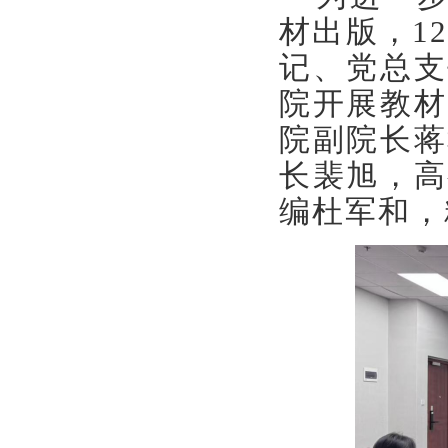
材出版
，
1
记、党总支
院开展
教材
院副院长
蒋
长裴旭，高
编杜军和
，