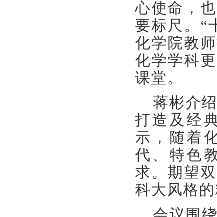
心使命
，
也
要标尺。
“
化学院
教师
化学学科更
课堂
。
蒋彬
介
打造
及经
示，随着
代
、特色
求。
期望双
科大风格的
会议围