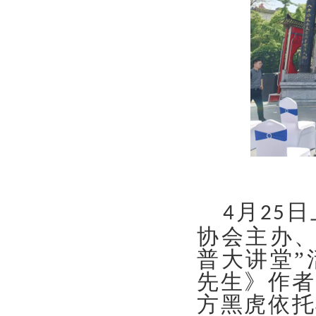
月
日
4
25
协会主办、
普大讲堂”
先生》作者
方黑虎依托