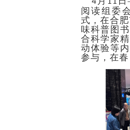
月
日
4
11
阅读组委
式，在合肥
味科普图书
合科学家精
动体验等内
参与，在春