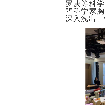
罗庚等科学
辈科学家胸
深入浅出、