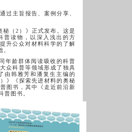
通过主旨报告、案例分享、
奥秘（
2）》正式发布。这是
科普读物，以深入浅出的方
提升公众对材料科学的了解
础。
同年龄群体阅读吸收的科普
大众科普等领域形成了独具
版了由韩雅芳和潘复生主编的
2）》
《探索先进材料的奥秘
科普图书，其中《走近前沿新
科普图书。