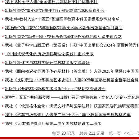
我社18种图书入选“全国馆社共荐优质书目”优选书目
出版社举办“凝心聚力·携手前行·智启新章”2026新春年会
我社3种教材入选“十四五”普通高等教育本科国家级规划教材名单
我社两个项目获2025年度国家科学技术学术著作出版基金项目资助
出版社举办“笔耕不辍・技有所长”编辑业务实战经验互鉴主题沙龙
我社《量子科学出版工程（第四辑）》获“中国出版协会2024年度百种优秀
《中国式现代化的历史进程与理论实践》正式出版
出版社赴化学与材料学院开展教材出版交流调研
我社《面向核聚变等离子体钨基材料（英文版）》入选2025年度经典中国
出版社召开教材出版和学术出版“十五五”规划交流研讨会
聚智“十五五”·共绘新蓝图 ——出版社召开“经验共筑・文化入心”企业文化
我社《〈钦定格体全录〉满汉文对译与医学注释》获国家民委民族研究项目2
我社《汽车市场营销》入选第二批“十四五” 职业教育国家规划教材名单
我社《天体物理概论》获第二届全国教材建设奖二等奖
每页
20
记录
总共
211
记录
第一页
<<上一