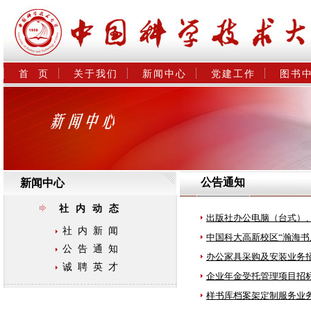
首  页
关于我们
新闻中心
党建工作
图书
公告通知
新闻中心
社内动态
出版社办公电脑（台式）、
社内新闻
中国科大高新校区“瀚海书
公告通知
办公家具采购及安装业务
诚聘英才
企业年金受托管理项目招
样书库档案架定制服务业